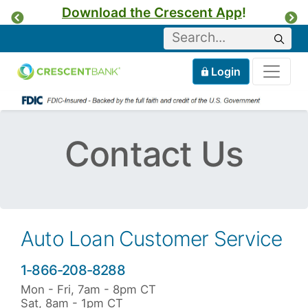
Download the Crescent App
!
Previous
Ne
Keyword
Sear
Tog
Home
Mobile
Login
Skip to content
Contact Us
Auto Loan Customer Service
1-866-208-8288
Mon - Fri, 7am - 8pm CT
Sat, 8am - 1pm CT