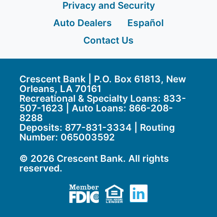
Privacy and Security
Auto Dealers
Español
Contact Us
Crescent Bank | P.O. Box 61813, New
Orleans, LA 70161
Recreational & Specialty Loans: 833-
507-1623 | Auto Loans:
866-208-
8288
Deposits:
877-831-3334
| Routing
Number: 065003592
© 2026 Crescent Bank. All rights
reserved.
Member FDIC
Equal Housing Lend
LinkedIn